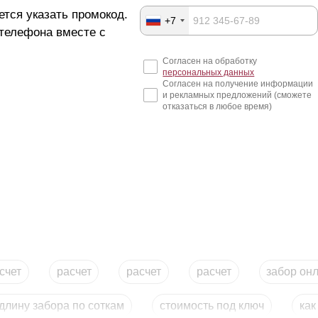
ется указать промокод.
+7
 телефона вместе с
Согласен на обработку
персональных данных
Согласен на получение информации
и рекламных предложений (сможете
отказаться в любое время)
счет
расчет
расчет
расчет
забор он
 длину забора по соткам
стоимость под ключ
как