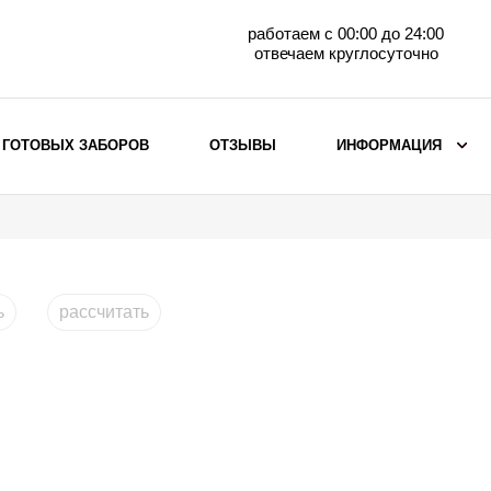
работаем с 00:00 до 24:00
отвечаем круглосуточно
 ГОТОВЫХ ЗАБОРОВ
ОТЗЫВЫ
ИНФОРМАЦИЯ
ВЫБОР ПО МАТЕРИАЛУ
Заборы с кирпичными столбами
Заборы из евроштакетника
ь
рассчитать
горизонтального
Металлические заборы для дачи
Забор жалюзи с кирпичными столбами
Металлические заборы
Металлические ограждения