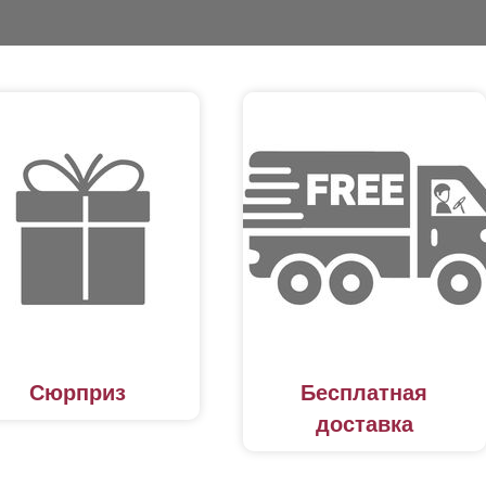
ВЫБОР ПО ХАРАКТЕРИСТИКАМ
Горизонтальные заборы
Высокие заборы
Красивые, дизайнерские заборы
ВЫБОР ПО СПОСОБУ МОНТАЖА
Заборы под ключ
Готовые заборы
Комплекты заборов-лего "сделай сам"
Быстровозводимые заборы
Сюрприз
Бесплатная
доставка