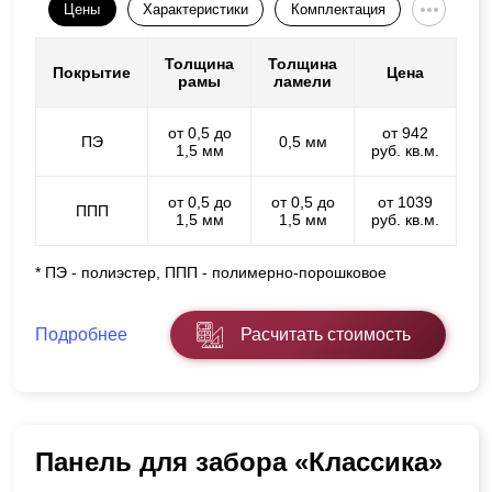
Цены
Характеристики
Комплектация
Толщина
Толщина
Покрытие
Цена
рамы
ламели
от 0,5 до
от 942
ПЭ
0,5 мм
1,5 мм
руб. кв.м.
от 0,5 до
от 0,5 до
от 1039
ППП
1,5 мм
1,5 мм
руб. кв.м.
* ПЭ - полиэстер, ППП - полимерно-порошковое
Подробнее
Расчитать стоимость
Панель для забора «Классика»