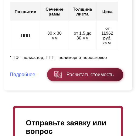
Сечение
Толщина
Покрытие
Цена
рамы
листа
от
30 х 30
от 1,5 до
11962
ППП
мм
30 мм
руб.
кв.м.
* ПЭ - полиэстер, ППП - полимерно-порошковое
Подробнее
Расчитать стоимость
Отправьте заявку или
вопрос