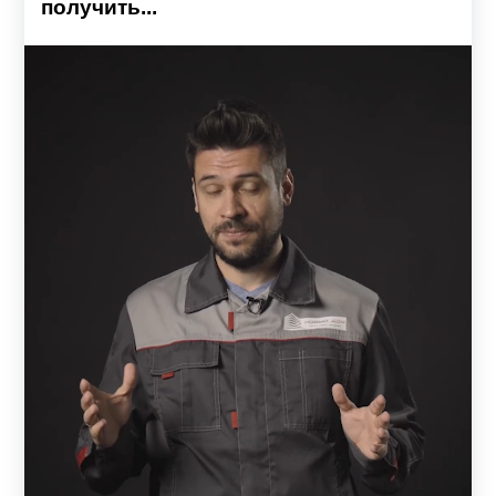
получить...
Детали из металла – надежные и универсальные, легко
поддаются механическим обработкам, поэтому их
использование позволит создать как строгие
геометрические формы так и разные узоры.
Готовый комплект забора включает: профили, ламели, а
также комплектующие: усилители, заклепки. Все
элементы заборов прочно скрепляются между собой,
образуя надежную систему, которая прослужит не один
год.
Защита и украшение ландшафта – в одном
заборе
Качественный забор, это одна из самых первых
конструкций, которая появляется на территории. Забор