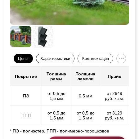
Цены
Характеристики
Комплектация
Толщина
Толщина
Покрытие
Прайс
рамы
ламели
от 0,5 до
от 2649
ПЭ
0,5 мм
1,5 мм
руб. кв.м.
от 0,5 до
от 0,5 до
от 3129
ППП
1,5 мм
1,5 мм
руб. кв.м.
* ПЭ - полиэстер, ППП - полимерно-порошковое