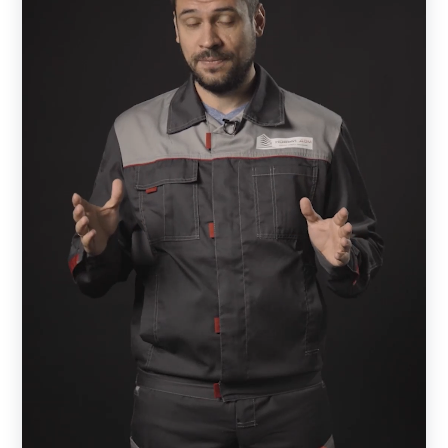
и не способствует его распространению, поэтому
его уничтожение таким способом практически
исключено. Кроме того, конструкция способна в
некоторой степени задержать распространение
открытого пламени, защитив тем самым
территорию участка.
Практичность при использовании. Варианты
металлических конструкций для сада не требуют
особого ухода в процессе эксплуатации.
Единственные мероприятия, которые могут
потребоваться, это очистка панелей для
обновления и придания свежести поверхности
материала.
Обеспечение высокого уровня безопасности.
Благодаря прочности материала, исключается