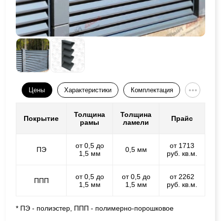
Цены
Характеристики
Комплектация
Толщина
Толщина
Покрытие
Прайс
рамы
ламели
от 0,5 до
от 1713
ПЭ
0,5 мм
1,5 мм
руб. кв.м.
от 0,5 до
от 0,5 до
от 2262
ППП
1,5 мм
1,5 мм
руб. кв.м.
* ПЭ - полиэстер, ППП - полимерно-порошковое