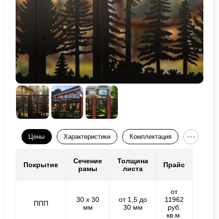
Цены
Характеристики
Комплектация
Сечение
Толщина
Покрытие
Прайс
рамы
листа
от
30 х 30
от 1,5 до
11962
ППП
мм
30 мм
руб.
кв.м.