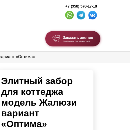
+7 (958) 578-17-18
Заказать звонок
позвоним за наш счет
 вариант «Оптима»
ВЫБОР ПО ТИПУ
Модульные заборы и ограждения
Элитный забор
Комбинированные заборы
Секционные заборы
для коттеджа
модель Жалюзи
ВОРОТА И КАЛИТКИ
вариант
Ворота откатные
«Оптима»
Ворота распашные
Ворота складные гармошка