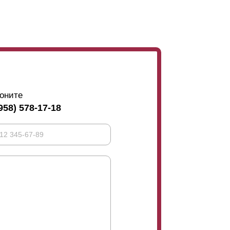
оните
958) 578-17-18
тупна и в глубине 60 мм, а значит ширина
70 мм.