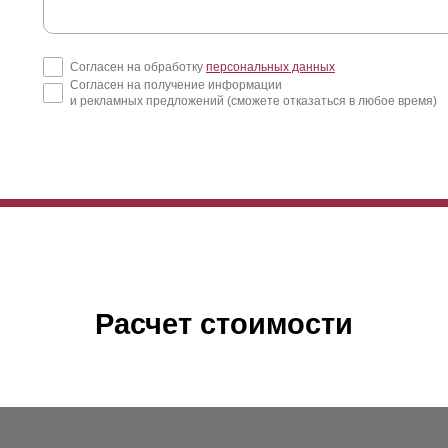
т вариант подходит для заграждения абсолютно каждого объекта: и 
едок, и мест для семейного и активного отдыха, и для сада, а так
Согласен на обработку
персональных данных
дель используется и для заграждения предприятий, а также частных
Согласен на получение информации
о высота
ламели
прекрасно смотрится в заборах любой высоты.
и рекламных предложений (сможете отказаться в любое время)
рианту будет требоваться наибольшее количество
ламелей
из-за у
ктор будет действовать не так сильно. Это незначительно повышает
обенностей вы можете воспользоваться калькулятором.
Расчет стоимости