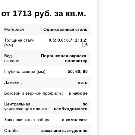
Каркасы ворот
от 1713 руб. за кв.м.
Калитки
Входные группы
Материал :
Оцинкованная сталь
Толщина стали
0,5; 0,6; 0,7; 1; 1,2;
ВСЕ ДЛЯ ЗАБОРА
(мм) :
1,5
Панели для забора
Вид
Порошковая окраска;
окраски :
полиэстер
Глубина секции (мм) :
50; 60; 80
Ламели :
есть
Боковой и верхний профили :
в наборе
Центральная
по
усиливающая планка :
необходимости
Заклепки в цвет забора :
в комплекте
Столбы :
заказывать отдельно