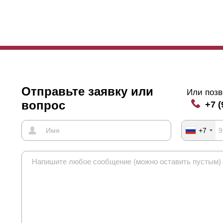
Отправьте заявку или
Или позв
вопрос
+7 (
+7
ота варианта - 109 мм ( при глубине секции 50 мм ). "
Оптима
" дос
дет составлять 123 мм. В глубине 80 мм высота будет составлять 1