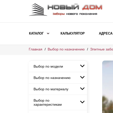
КАТАЛОГ
КАЛЬКУЛЯТОР
АДРЕСА
Главная
Выбор по назначению
Элитные забо
ВЫБОР ПО МОДЕЛИ
Заборы Ранчо
Выбор по модели
Заборы Хай-тек
Заборы Классика
Выбор по назначению
Заборы Ранчо
Заборы Жалюзи
Заборы Хай-тек
Выбор по материалу
Заборы и ограждения для
Заборы Классика
детских садов
ВЫБОР ПО НАЗНАЧЕНИЮ
Заборы Жалюзи
Выбор по
Заборы с кирпичными столбами
Заборы для дачи
характеристикам
Заборы и ограждения для детских
Заборы из евроштакетника
Элитные заборы для коттеджей
садов