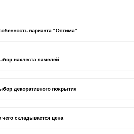
собенность варианта “Оптима”
нём с того, что в варианте "
Оптима
"
ламель
имеет форму английск
ыбор нахлеста ламелей
о на рисунке, изображённом ниже. Есть всего три варианта с таким
смотря на то, что у них разная высота
ламели
, z-профиль у них од
альная планка, расположенная в раме секции забора. Также могут г
ть
ламели
.
к вы уже знаете,
ламели
можно разместить по разному: встык или вн
ыбор декоративного покрытия
жете увидеть это на картинке. Нахлест влияет на два параметра в
енно эти два параметра: дизайн и угол обзора.
оративное покрытие отвечает за срок службы забора. Если сказать 
з чего складывается цена
щитно-декоративным, которое защищает от коррозии и прочих внеш
пользуем два варианта покрытия:
полиэстер
и полимерно-порошков
рекомендовали, но есть ряд особенностей, на которых стоит уделит