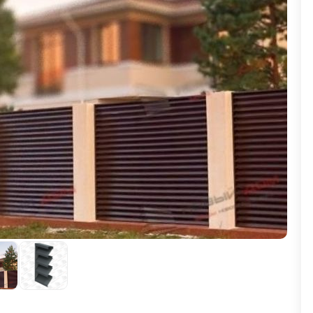
ВЫБОР ПО ХАРАКТЕРИСТИКАМ
Горизонтальные заборы
Высокие заборы
Красивые, дизайнерские заборы
ВЫБОР ПО СПОСОБУ МОНТАЖА
Заборы под ключ
Готовые заборы
Комплекты заборов-лего "сделай сам"
Быстровозводимые заборы