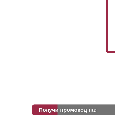
Это
бес
мо
чт
Ва
фа
ос
Получи промокод на: