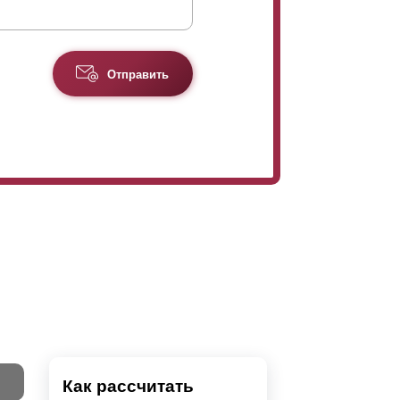
загородных участков, и и домов, и веранд, и
же и для ограждения балкона. В свою очередь
 паркингов. Хотим отметить,
Отправить
меньшенной высоты. На "Стандарт" этот
 цену “
Оптима
”. Для учёта всех
Как рассчитать