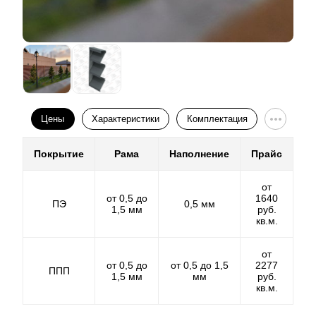
Еще один нюанс – выбор расцветок и фактур.
Разнообразие выбора есть только в том случае, если
толщина стального листа более 0.5 мм. В противном
случае выбор ограничивается двумя - тремя самыми
распространенными цветами.
Порошковое покрытие.
Цены
Характеристики
Комплектация
Порошковое покрытие на фоне
полиэстера
выглядит
Покрытие
Рама
Наполнение
Прайс
более выгодно. Оно обеспечивает богатство фактур
и цветовых решений и не ограничивает
от
производителя в выборе технологий для
от 0,5 до
1640
ПЭ
0,5 мм
изготовления готового забора. Порошковое покрытие
1,5 мм
руб.
обеспечивает долговечность готового изделия при
кв.м.
любых погодных условиях. Толщина такого покрытия
может быть разной, и составляет от 60 до 100
от
микрон. Чем толще слой декоративного покрытия,
от 0,5 до
от 0,5 до 1,5
2277
ППП
1,5 мм
мм
руб.
тем дороже обойдется забор.
кв.м.