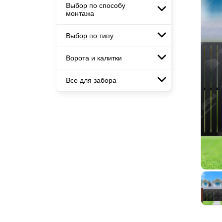
горизонтального
Заборы и ограждения для школ
Выбор по способу
Горизонтальные заборы
Заборы для дачи
Металлические заборы для
монтажа
Забор на участок 10 соток
Высокие заборы
дачи
Элитные заборы для коттеджей
Заборы и ограждения для дома
Красивые, дизайнерские заборы
Заборы и ограждения для школ
Выбор по типу
Забор жалюзи с кирпичными
Заборы под ключ
столбами
Забор на участок 10 соток
Готовые заборы
Ворота и калитки
Металлические заборы
Заборы и ограждения для дома
Модульные заборы и
Комплекты заборов-лего
ограждения
Металлические ограждения
"сделай сам"
Все для забора
Ворота откатные
Комбинированные заборы
Быстровозводимые заборы
Ворота распашные
Секционные заборы
Панели для забора
Ворота складные гармошка
Каркасы ворот
Калитки
Входные группы