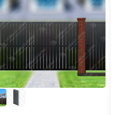
ВЫБОР ПО ХАРАКТЕРИСТИКАМ
Горизонтальные заборы
Высокие заборы
Красивые, дизайнерские заборы
ВЫБОР ПО СПОСОБУ МОНТАЖА
Заборы под ключ
Готовые заборы
Комплекты заборов-лего "сделай сам"
Быстровозводимые заборы