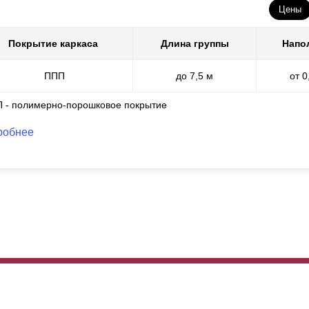
Цены
Покрытие каркаса
Длина группы
Напо
ППП
до 7,5 м
от 0
П - полимерно-порошковое покрытие
робнее