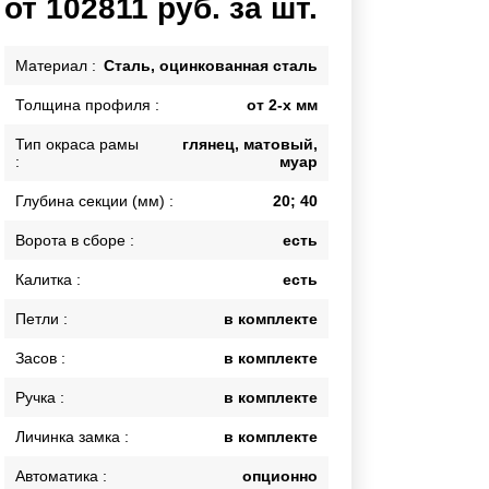
от 102811 руб. за шт.
Каркасы ворот
Калитки
Материал :
Сталь, оцинкованная сталь
Входные группы
Толщина профиля :
от 2-х мм
Тип окраса рамы
глянец, матовый,
ВСЕ ДЛЯ ЗАБОРА
:
муар
Панели для забора
Глубина секции (мм) :
20; 40
Ворота в сборе :
есть
Калитка :
есть
Петли :
в комплекте
Засов :
в комплекте
Ручка :
в комплекте
Личинка замка :
в комплекте
Автоматика :
опционно