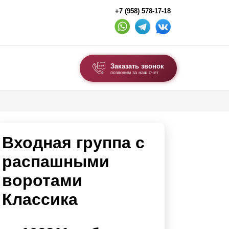
+7 (958) 578-17-18
Заказать звонок
позвоним за наш счет
ВЫБОР ПО ТИПУ
Модульные заборы и ограждения
Входная группа с
Комбинированные заборы
Секционные заборы
распашными
воротами
ВОРОТА И КАЛИТКИ
Классика
Ворота откатные
Ворота распашные
Ворота складные гармошка